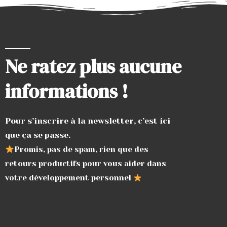
Ne ratez plus aucune
informations !
Pour s’inscrire à la newsletter, c’est ici
que ça se passe.
Promis, pas de spam, rien que des
retours productifs pour vous aider dans
votre développement personnel
F
T
I
a
u
n